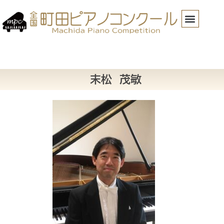
末松 茂敏