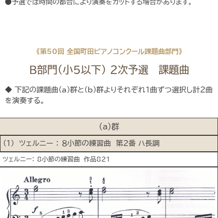
●予選では時間の都合により演奏をカットする場合があります。
《第50回 全国町田ピアノコンクール課題曲部門》
B部門（小5以下） ２次予選 課題曲
◆ 下記の課題曲(a)群と(b)群よりそれぞれ１曲ずつ選択し計２曲
を演奏する。
(a)群
(１) ツェルニー ： ８小節の練習曲 第2番 ハ長調
ツェルニー： 8小節の練習曲 作品821