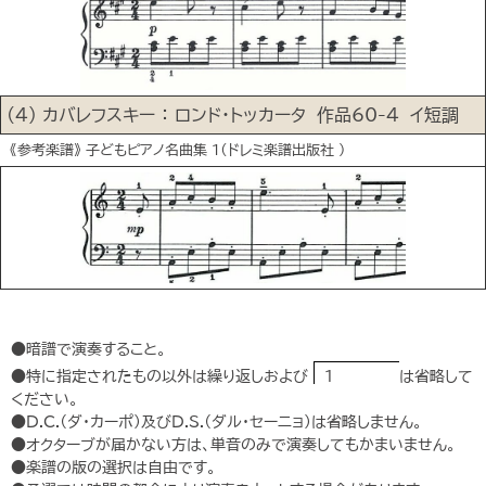
(4) カバレフスキー ： ロンド･トッカータ 作品60-4 イ短調
《参考楽譜》 子どもピアノ名曲集 1（ドレミ楽譜出版社 ）
●暗譜で演奏すること。
●特に指定されたもの以外は繰り返しおよび
1
は省略して
ください。
●D.C.（ダ・カーポ）及びD.S.（ダル・セーニョ）は省略しません。
●オクターブが届かない方は、単音のみで演奏してもかまいません。
●楽譜の版の選択は自由です。