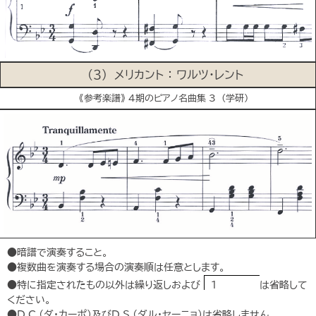
(３) メリカント ： ワルツ･レント
《参考楽譜》 4期のピアノ名曲集 3 (学研)
●暗譜で演奏すること。
●複数曲を演奏する場合の演奏順は任意とします。
●特に指定されたもの以外は繰り返しおよび
1
は省略して
ください。
●D.C.（ダ・カーポ）及びD.S.（ダル・セーニョ）は省略しません。