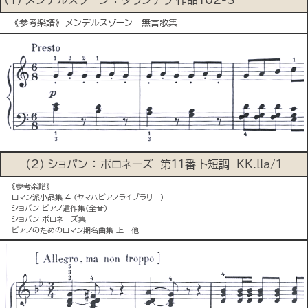
《参考楽譜》 メンデルスゾーン 無言歌集
(2) ショパン ： ポロネーズ 第11番 ト短調 KK.lla/1
《参考楽譜》
ロマン派小品集 4 (ヤマハピアノライブラリー）
ショパン ピアノ遺作集(全音)
ショパン ポロネーズ集
ピアノのためのロマン期名曲集 上 他