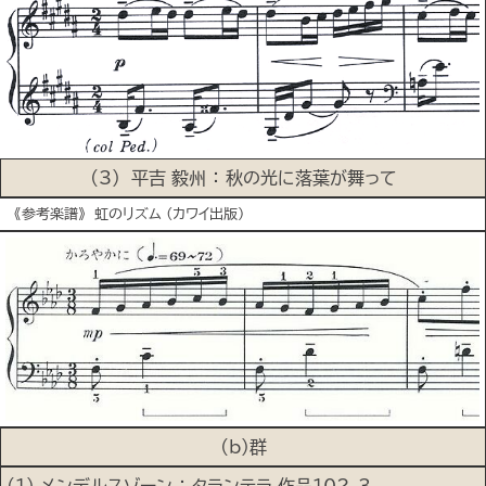
(3) 平吉 毅州 ： 秋の光に落葉が舞って
《参考楽譜》 虹のリズム (カワイ出版)
(b)群
(1) メンデルスゾーン ： タランテラ 作品102-3