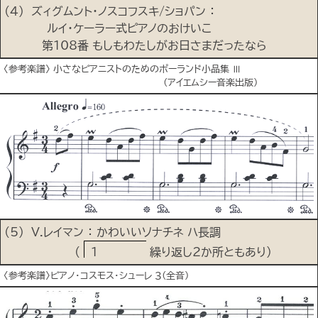
(4) ズィグムント･ノスコフスキ/ショパン ：
ルイ･ケーラー式ピアノのおけいこ
第108番 もしもわたしがお日さまだったなら
〈参考楽譜〉 小さなピアニストのためのポーランド小品集 Ⅲ
(アイエムシー音楽出版)
(5) V.レイマン ： かわいいソナチネ ハ長調
(
1
繰り返し2か所ともあり）
〈参考楽譜〉ピアノ･コスモス･シューレ ３(全音)