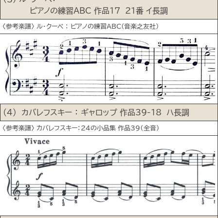
ピアノの練習ABC 作品17 21番 イ長調
〈参考楽譜〉 ル･クーペ ： ピアノの練習ABC(音楽之友社)
(４) カバレフスキー ： ギャロップ 作品39‐18 ハ長調
〈参考楽譜〉 カバレフスキー：24の小品集 作品39（全音）