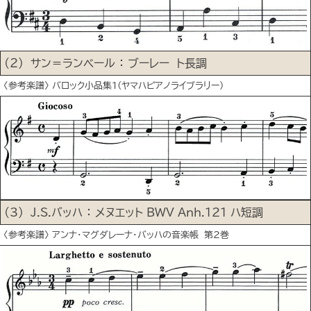
(２) サン＝ランベール ： ブーレー ト長調
〈参考楽譜〉 バロック小品集１(ヤマハピアノライブラリー)
(3) J.S.バッハ ： メヌエット BWV Anh.121 ハ短調
〈参考楽譜〉 アンナ･マグダレーナ･バッハの音楽帳 第2巻