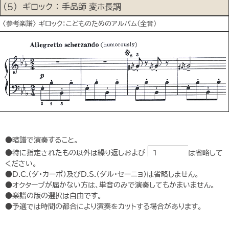
(５) ギロック ： 手品師 変ホ長調
〈参考楽譜〉 ギロック：こどものためのアルバム(全音)
●暗譜で演奏すること。
●特に指定されたもの以外は繰り返しおよび
1
は省略して
ください。
●D.C.（ダ・カーポ）及びD.S.（ダル・セーニョ）は省略しません。
●オクターブが届かない方は、単音のみで演奏してもかまいません。
●楽譜の版の選択は自由です。
●予選では時間の都合により演奏をカットする場合があります。