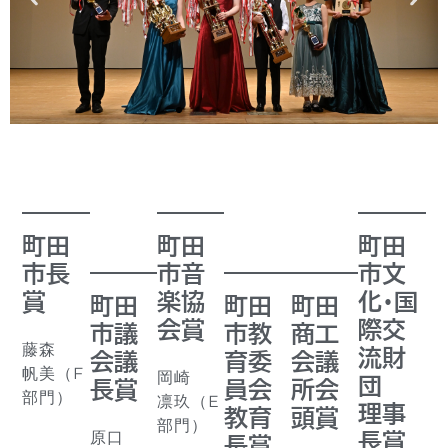
町田
町田
町田
市長
市音
市文
賞
楽協
化・国
町田
町田
町田
会賞
際交
市議
市教
商工
藤森
流財
会議
育委
会議
帆美（F
岡崎
団
長賞
員会
所会
部門）
凛玖（E
理事
教育
頭賞
部門）
原口
長賞
長賞