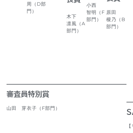
周（D部
小西
門）
原田
智明（F
木下
榎乃（B
部門）
凛風（A
部門）
部門）
審査員特別賞
山田 芽衣子（F部門）
S
【