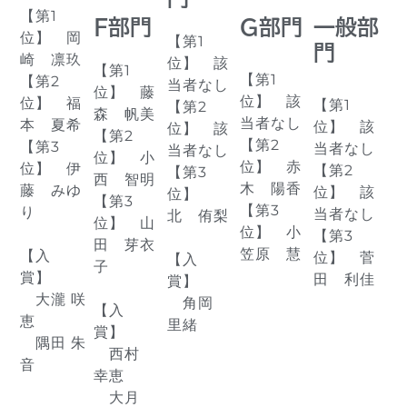
【第1
F部門
G部門
一般部
位】 岡
【第1
門
崎 凛玖
位】 該
【第1
【第1
【第2
当者なし
位】 藤
位】 該
位】 福
【第1
【第2
森 帆美
当者なし
本 夏希
位】 該
位】 該
【第2
【第2
【第3
当者なし
当者なし
位】 小
位】 赤
位】 伊
【第2
【第3
西 智明
木 陽香
藤 みゆ
位】 該
位】
【第3
【第3
り
当者なし
北 侑梨
位】 山
位】 小
【第3
田 芽衣
笠原 慧
【入
位】 菅
【入
子
賞】
田 利佳
賞】
大瀧 咲
角岡
【入
恵
里緒
賞】
隅田 朱
西村
音
幸恵
大月